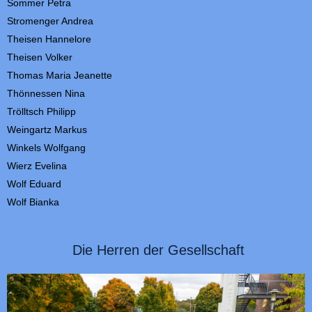
Sommer
Petra
Stromenger Andrea
Theisen Hannelore
Theisen
Volker
Thomas
Maria Jeanette
Thönnessen Nina
Trölltsch P
hilipp
Weingartz
Markus
Winkels
Wolfgang
Wierz Evelina
Wolf
Eduard
Wolf Bianka
Die Herren der Gesellschaft