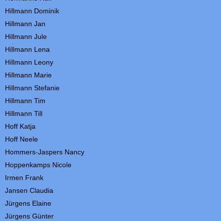
Hillmann
Dominik
Hillmann Jan
Hillmann
Jule
Hillmann L
ena
Hillmann Leony
Hillmann Marie
Hillmann Stefanie
Hillmann
Tim
Hillmann Till
Hoff Katja
Hoff
Neele
Hommers-Jaspers
Nancy
Hoppenkamps Nicole
Irmen Frank
Jansen
Claudia
Jürgens Elaine
Jürgens
Günter