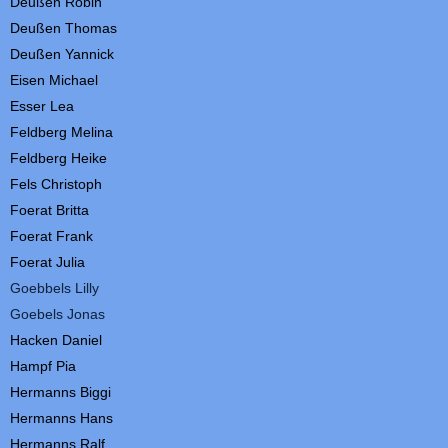
Deußen
Robin
Deußen
Thomas
Deußen
Yannick
Eisen
Michael
Ess
er Lea
Feldberg Melina
Feldberg Heike
Fels Christoph
Foerat
B
ritta
Foerat Frank
Foerat Julia
Goebbels Lilly
Goebels Jonas
Hacken
Daniel
Hampf Pia
Hermanns
Biggi
Hermanns Hans
Hermanns
Ralf