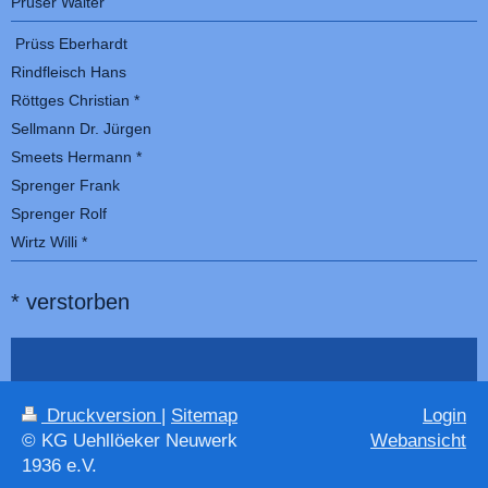
Prüser Walter
Prüss Eberhardt
Rindfleisch Hans
Röttges Christian *
Sellmann Dr. Jürgen
Smeets Hermann *
Sprenger Frank
Sprenger Rolf
Wirtz Willi *
* verstorben
Druckversion
|
Sitemap
Login
© KG Uehllöeker Neuwerk
Webansicht
1936 e.V.